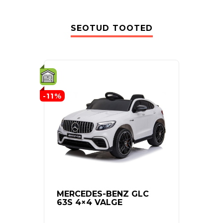
SEOTUD TOOTED
-11%
-13%
MERCEDES-BENZ GLC
ELE
63S 4×4 VALGE
RUN 