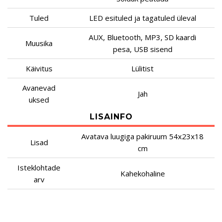
Tuled
LED esituled ja tagatuled üleval
AUX, Bluetooth, MP3, SD kaardi
Muusika
pesa, USB sisend
Käivitus
Lülitist
Avanevad
Jah
uksed
LISAINFO
Avatava luugiga pakiruum 54x23x18
Lisad
cm
Isteklohtade
Kahekohaline
arv