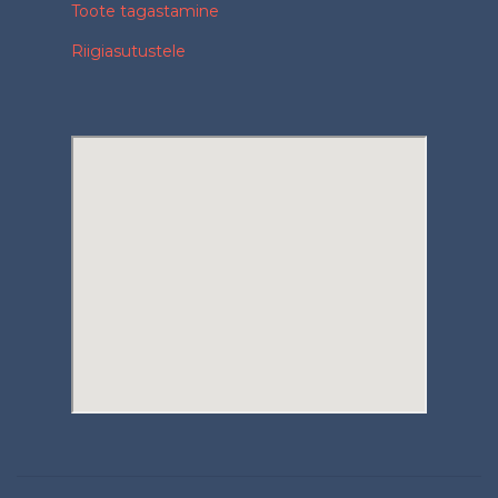
Toote tagastamine
Riigiasutustele