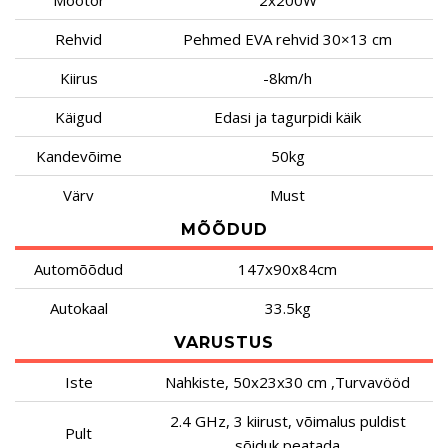
Mootor
2x200W
Rehvid
Pehmed EVA rehvid 30×13 cm
Kiirus
-8km/h
Käigud
Edasi ja tagurpidi käik
Kandevõime
50kg
Värv
Must
MÕÕDUD
Automõõdud
147x90x84cm
Autokaal
33.5kg
VARUSTUS
Iste
Nahkiste, 50x23x30 cm ,Turvavööd
2.4 GHz, 3 kiirust, võimalus puldist
Pult
sõiduk peatada