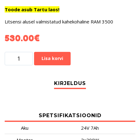
Toode asub Tartu laos!
Litsensi alusel valmistatud kahekohaline RAM 3500
530.00
€
Lisa korvi
SPETSIFIKATSIOONID
Aku
24V 7Ah