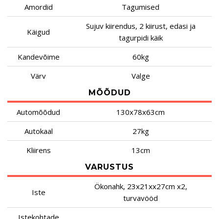
Amordid
Tagumised
Sujuv kiirendus, 2 kiirust, edasi ja
Käigud
tagurpidi käik
Kandevõime
60kg
Värv
Valge
MÕÕDUD
Automõõdud
130x78x63cm
Autokaal
27kg
Kliirens
13cm
VARUSTUS
Ökonahk, 23x21xx27cm x2,
Iste
turvavööd
Istekohtade