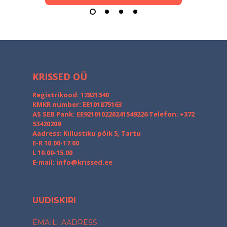
KRISSED OÜ
Registrikood: 12821340
KMKR number: EE101875163
AS SEB Pank: EE921010220241549226
Telefon: +372
53420209
Aadress: Killustiku põik 5, Tartu
E-R 10.00-17.00
L 10.00-15.00
E-mail:
info@krissed.ee
UUDISKIRI
EMAILI AADRESS: