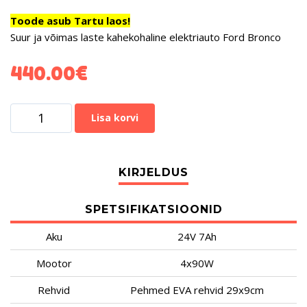
Toode asub Tartu laos!
Suur ja võimas laste kahekohaline elektriauto Ford Bronco
440.00
€
Lisa korvi
SPETSIFIKATSIOONID
Aku
24V 7Ah
Mootor
4x90W
Rehvid
Pehmed EVA rehvid 29x9cm