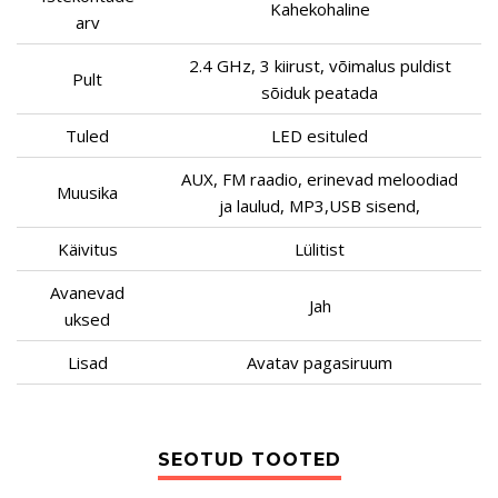
Kahekohaline
arv
2.4 GHz, 3 kiirust, võimalus puldist
Pult
sõiduk peatada
Tuled
LED esituled
AUX, FM raadio, erinevad meloodiad
Muusika
ja laulud, MP3,USB sisend,
Käivitus
Lülitist
Avanevad
Jah
uksed
Lisad
Avatav pagasiruum
SEOTUD TOOTED