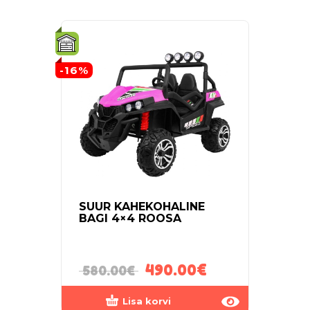
-16%
-13%
SUUR KAHEKOHALINE
ELE
BAGI 4×4 ROOSA
RUN 
490.00
€
580.00
€
240
Lisa korvi