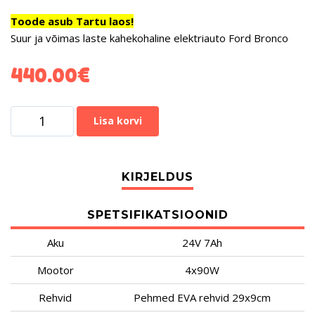
Toode asub Tartu laos!
Suur ja võimas laste kahekohaline elektriauto Ford Bronco
440.00
€
Lisa korvi
SPETSIFIKATSIOONID
Aku
24V 7Ah
Mootor
4x90W
Rehvid
Pehmed EVA rehvid 29x9cm