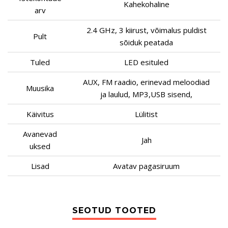
Kahekohaline
arv
2.4 GHz, 3 kiirust, võimalus puldist
Pult
sõiduk peatada
Tuled
LED esituled
AUX, FM raadio, erinevad meloodiad
Muusika
ja laulud, MP3,USB sisend,
Käivitus
Lülitist
Avanevad
Jah
uksed
Lisad
Avatav pagasiruum
SEOTUD TOOTED