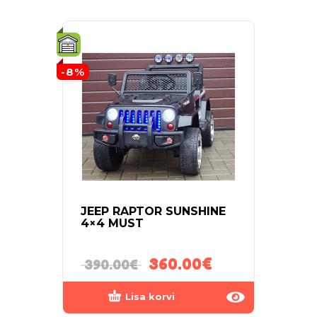
-8%
-13%
JEEP RAPTOR SUNSHINE
ELE
4×4 MUST
RUN 
360.00
€
390.00
€
240
Lisa korvi