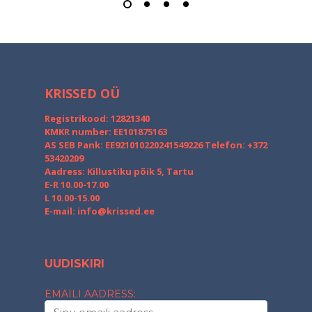
KRISSED OÜ
Registrikood: 12821340
KMKR number: EE101875163
AS SEB Pank: EE921010220241549226
Telefon: +372
53420209
Aadress: Killustiku põik 5, Tartu
E-R 10.00-17.00
L 10.00-15.00
E-mail:
info@krissed.ee
UUDISKIRI
EMAILI AADRESS: