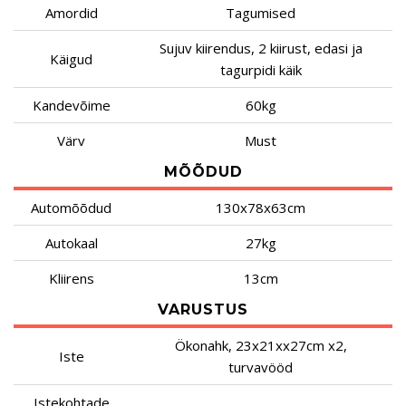
Amordid
Tagumised
Sujuv kiirendus, 2 kiirust, edasi ja
Käigud
tagurpidi käik
Kandevõime
60kg
Värv
Must
MÕÕDUD
Automõõdud
130x78x63cm
Autokaal
27kg
Kliirens
13cm
VARUSTUS
Ökonahk, 23x21xx27cm x2,
Iste
turvavööd
Istekohtade