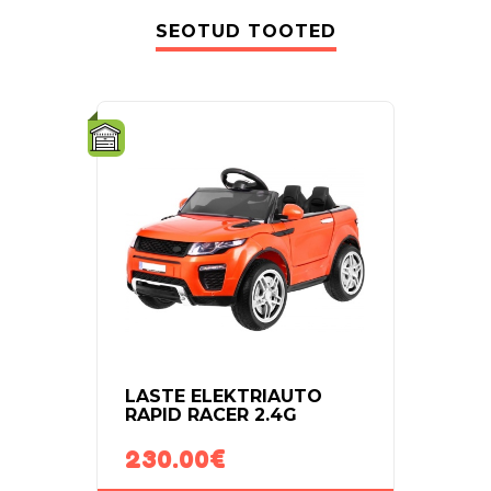
SEOTUD TOOTED
-18%
LASTE ELEKTRIAUTO
ELEK
RAPID RACER 2.4G
48V
230.00
€
990