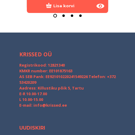
Lisa korvi
KRISSED OÜ
Registrikood: 12821340
KMKR number: EE101875163
AS SEB Pank: EE921010220241549226
Telefon: +372
53420209
Aadress: Killustiku põik 5, Tartu
E-R 10.00-17.00
L 10.00-15.00
E-mail:
info@krissed.ee
UUDISKIRI