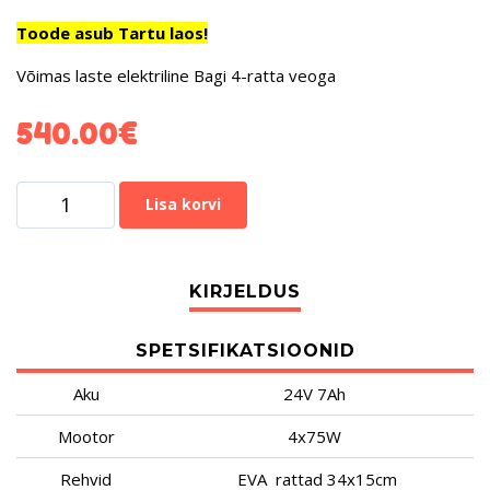
Toode asub Tartu laos!
Võimas laste elektriline Bagi 4-ratta veoga
540.00
€
Lisa korvi
SPETSIFIKATSIOONID
Aku
24V 7Ah
Mootor
4x75W
Rehvid
EVA rattad 34x15cm