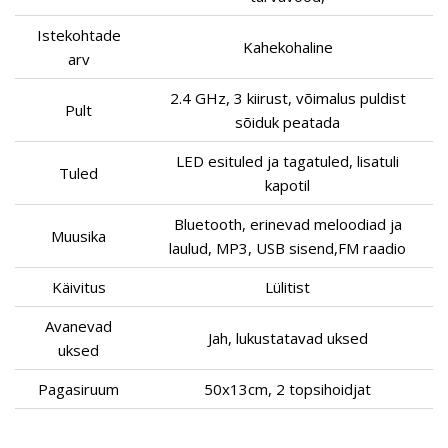
Istekohtade
Kahekohaline
arv
2.4 GHz, 3 kiirust, võimalus puldist
Pult
sõiduk peatada
LED esituled ja tagatuled, lisatuli
Tuled
kapotil
Bluetooth, erinevad meloodiad ja
Muusika
laulud, MP3, USB sisend,FM raadio
Käivitus
Lülitist
Avanevad
Jah, lukustatavad uksed
uksed
Pagasiruum
50x13cm, 2 topsihoidjat