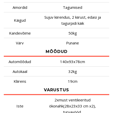
Amordid
Tagumised
Sujuv kiirendus, 2 kiirust, edasi ja
Käigud
tagurpidi käik
Kandevõime
50kg
Värv
Punane
MÕÕDUD
Automõõdud
140x93x78cm
Autokaal
32kg
Kliirens
19cm
VARUSTUS
2xmust ventileeritud
Iste
ökonahk(28x23x33 cm x2),
turvavööd,