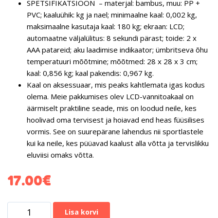
SPETSIFIKATSIOON
– materjal: bambus, muu: PP +
PVC; kaaluühik: kg ja nael; minimaalne kaal: 0,002 kg,
maksimaalne kasutaja kaal: 180 kg; ekraan: LCD;
automaatne väljalülitus: 8 sekundi pärast; toide: 2 x
AAA patareid; aku laadimise indikaator; ümbritseva õhu
temperatuuri mõõtmine; mõõtmed: 28 x 28 x 3 cm;
kaal: 0,856 kg; kaal pakendis: 0,967 kg.
Kaal on aksessuaar, mis peaks kahtlemata igas kodus
olema. Meie pakkumises olev LCD-vannitoakaal on
äärmiselt praktiline seade, mis on loodud neile, kes
hoolivad oma tervisest ja hoiavad end heas füüsilises
vormis. See on suurepärane lahendus nii sportlastele
kui ka neile, kes püüavad kaalust alla võtta ja tervislikku
eluviisi omaks võtta.
17.00
€
Lisa korvi