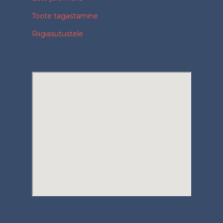
Toote tagastamine
Riigiasutustele