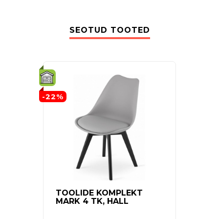
SEOTUD TOOTED
-22%
-27%
TOOLIDE KOMPLEKT
AIAT
MARK 4 TK, HALL
4 TK