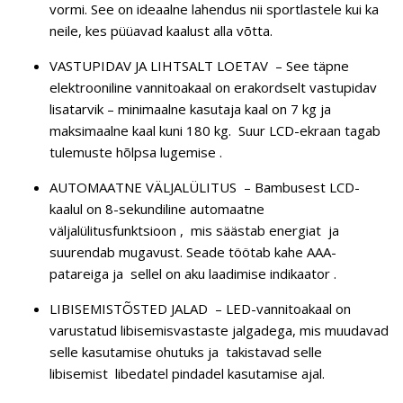
vormi. See on ideaalne lahendus nii sportlastele kui ka
neile, kes püüavad kaalust alla võtta.
VASTUPIDAV JA LIHTSALT LOETAV
– See täpne
elektrooniline vannitoakaal on erakordselt vastupidav
lisatarvik – minimaalne kasutaja kaal on 7 kg ja
maksimaalne kaal kuni 180 kg.
Suur LCD-ekraan tagab
tulemuste hõlpsa lugemise
.
AUTOMAATNE VÄLJALÜLITUS
– Bambusest LCD-
kaalul on 8-sekundiline automaatne
väljalülitusfunktsioon , mis säästab energiat ja
suurendab mugavust. Seade töötab kahe AAA-
patareiga ja sellel on aku laadimise indikaator .
LIBISEMISTÕSTED JALAD
– LED-vannitoakaal on
varustatud libisemisvastaste jalgadega, mis muudavad
selle kasutamise ohutuks ja
takistavad selle
libisemist
libedatel pindadel kasutamise ajal.