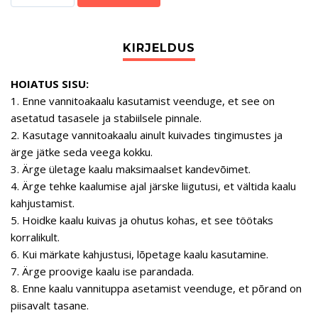
HOIATUS SISU:
1. Enne vannitoakaalu kasutamist veenduge, et see on
asetatud tasasele ja stabiilsele pinnale.
2. Kasutage vannitoakaalu ainult kuivades tingimustes ja
ärge jätke seda veega kokku.
3. Ärge ületage kaalu maksimaalset kandevõimet.
4. Ärge tehke kaalumise ajal järske liigutusi, et vältida kaalu
kahjustamist.
5. Hoidke kaalu kuivas ja ohutus kohas, et see töötaks
korralikult.
6. Kui märkate kahjustusi, lõpetage kaalu kasutamine.
7. Ärge proovige kaalu ise parandada.
8. Enne kaalu vannituppa asetamist veenduge, et põrand on
piisavalt tasane.