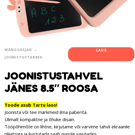
MÄNGUASJAD
LAOS
JOONISTUSTARBED
JOONISTUSTAHVEL
JÄNES 8.5″ ROOSA
Toode asub Tartu laos!
Joonista või tee märkmeid ilma paberita.
Ülimalt kompaktne ja õhuke disain.
Tööpõhimõte on lihtne, kirjutame või värvime tahvli ekraanile
pliiatsiga ja kustutada saab nupule vajutades.