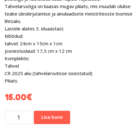
Tahvelarvutiga on kaasas mugav pliiats, mis muudab olulise
teabe üleskirjutamise ja ainulaadsete meistriteoste loomise
lihtsaks.
Lastele alates 3. eluaastast.
Mõõdud:
tahvel: 24cm x 15cm x 1cm
joonestuslaud: 17,5 cm x 12 cm
Komplektis:
Tahvel
CR 2025 aku (tahvelarvutisse sisestatud)
Pliiats
15.00
€
Lisa korvi