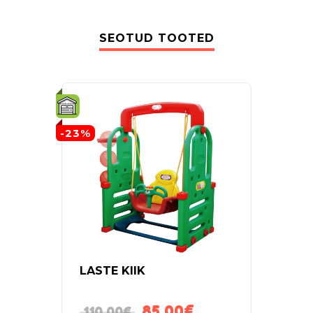
SEOTUD TOOTED
-23%
-14%
LASTE KIIK
ELEK
ROC
85.00
€
110.00
€
35.