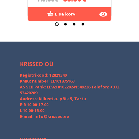
Lisa korvi
KRISSED OÜ
Registrikood: 12821340
KMKR number: EE101875163
AS SEB Pank: EE921010220241549226
Telefon: +372
53420209
Aadress: Killustiku põik 5, Tartu
E-R 10.00-17.00
L 10.00-15.00
E-mail:
info@krissed.ee