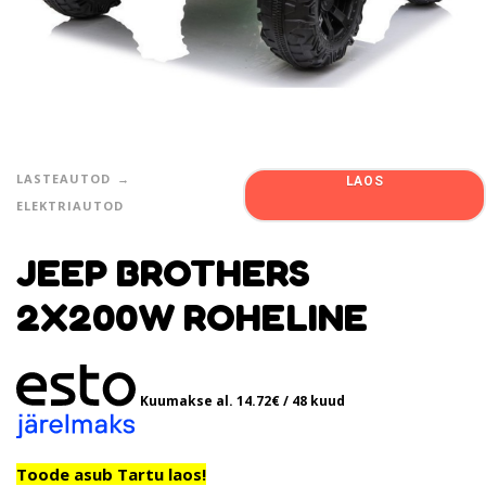
LASTEAUTOD
LAOS
ELEKTRIAUTOD
JEEP BROTHERS
2X200W ROHELINE
Kuumakse al.
14.72
€
/ 48 kuud
Toode asub Tartu laos!