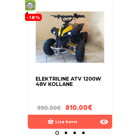
-18%
-21%
ELEKTRILINE ATV 1200W
ELEK
48V KOLLANE
MOO
CHO
810.00
€
990.00
€
120
Lisa korvi