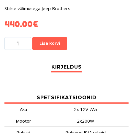
Stiilse välimusega Jeep Brothers
440.00
€
Lisa korvi
SPETSIFIKATSIOONID
Aku
2x 12V 7Ah
Mootor
2x200W
Rehvid
Pehmed EVA rehvid