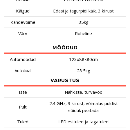
Käigud
Edasi ja tagurpidi käik, 3 kiirust
Kandevõime
35kg
Värv
Roheline
MÕÕDUD
Automõõdud
123x88x80cm
Autokaal
28.5kg
VARUSTUS
Iste
Nahkiste, turvavöö
2.4 GHz, 3 kiirust, võimalus puldist
Pult
sõiduk peatada
Tuled
LED esituled ja tagatuled