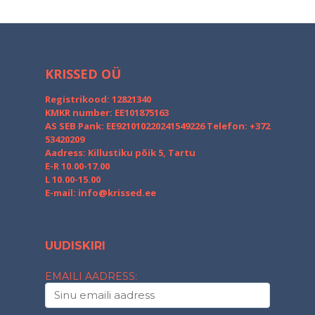
KRISSED OÜ
Registrikood: 12821340
KMKR number: EE101875163
AS SEB Pank: EE921010220241549226
Telefon: +372
53420209
Aadress: Killustiku põik 5, Tartu
E-R 10.00-17.00
L 10.00-15.00
E-mail:
info@krissed.ee
UUDISKIRI
EMAILI AADRESS: