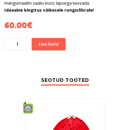
mängumaailm saaks koos lapsega kasvada.
Ideaalne kingitus väikesele rongisõbrale!
60.00
€
Lisa korvi
SEOTUD TOOTED
-19%