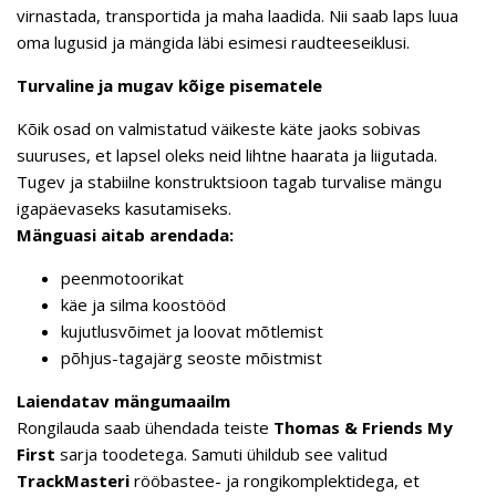
virnastada, transportida ja maha laadida. Nii saab laps luua
oma lugusid ja mängida läbi esimesi raudteeseiklusi.
Turvaline ja mugav kõige pisematele
Kõik osad on valmistatud väikeste käte jaoks sobivas
suuruses, et lapsel oleks neid lihtne haarata ja liigutada.
Tugev ja stabiilne konstruktsioon tagab turvalise mängu
igapäevaseks kasutamiseks.
Mänguasi aitab arendada:
peenmotoorikat
käe ja silma koostööd
kujutlusvõimet ja loovat mõtlemist
põhjus-tagajärg seoste mõistmist
Laiendatav mängumaailm
Rongilauda saab ühendada teiste
Thomas & Friends My
First
sarja toodetega. Samuti ühildub see valitud
TrackMasteri
rööbastee- ja rongikomplektidega, et