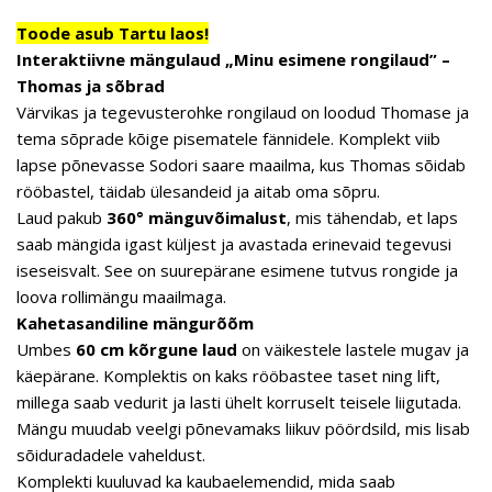
Toode asub Tartu laos!
Interaktiivne mängulaud „Minu esimene rongilaud” –
Thomas ja sõbrad
Värvikas ja tegevusterohke rongilaud on loodud Thomase ja
tema sõprade kõige pisematele fännidele. Komplekt viib
lapse põnevasse Sodori saare maailma, kus Thomas sõidab
rööbastel, täidab ülesandeid ja aitab oma sõpru.
Laud pakub
360° mänguvõimalust
, mis tähendab, et laps
saab mängida igast küljest ja avastada erinevaid tegevusi
iseseisvalt. See on suurepärane esimene tutvus rongide ja
loova rollimängu maailmaga.
Kahetasandiline mängurõõm
Umbes
60 cm kõrgune laud
on väikestele lastele mugav ja
käepärane. Komplektis on kaks rööbastee taset ning lift,
millega saab vedurit ja lasti ühelt korruselt teisele liigutada.
Mängu muudab veelgi põnevamaks liikuv pöördsild, mis lisab
sõiduradadele vaheldust.
Komplekti kuuluvad ka kaubaelemendid, mida saab