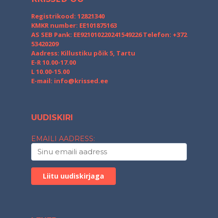
Registrikood: 12821340
KMKR number: EE101875163
AS SEB Pank: EE921010220241549226
Telefon: +372
53420209
Aadress: Killustiku põik 5, Tartu
E-R 10.00-17.00
L 10.00-15.00
E-mail:
info@krissed.ee
UUDISKIRI
EMAILI AADRESS: