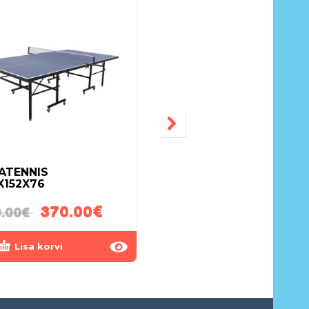
ATENNIS
LIIKLUSMÄRGID
X152X76
370.00
€
35.00
€
.00
€
Lisa korvi
Lisa korvi