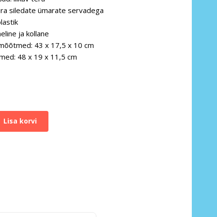
era siledate ümarate servadega
lastik
eline ja kollane
mõõtmed: 43 x 17,5 x 10 cm
med: 48 x 19 x 11,5 cm
Lisa korvi