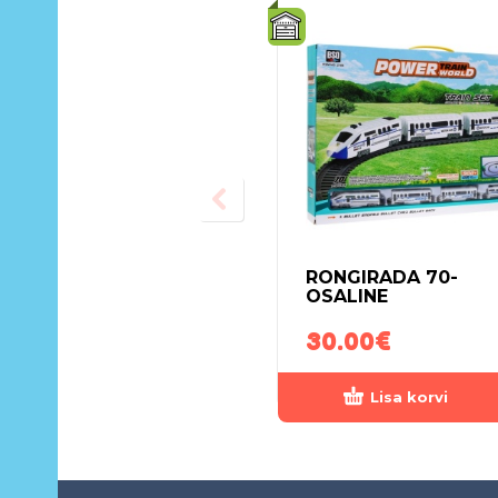
RONGIRADA 70-
OSALINE
30.00
€
Lisa korvi