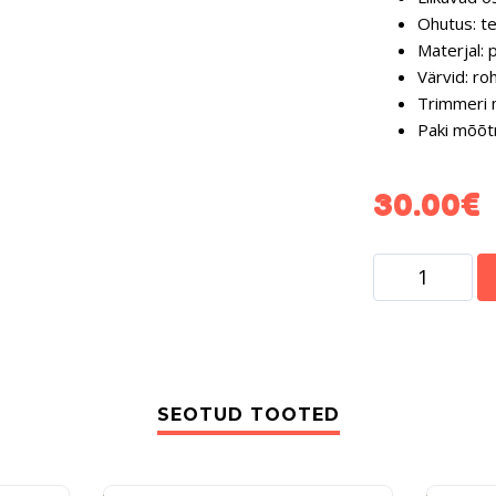
Ohutus: t
Materjal: p
Värvid: roh
Trimmeri 
Paki mõõt
30.00
€
SEOTUD TOOTED