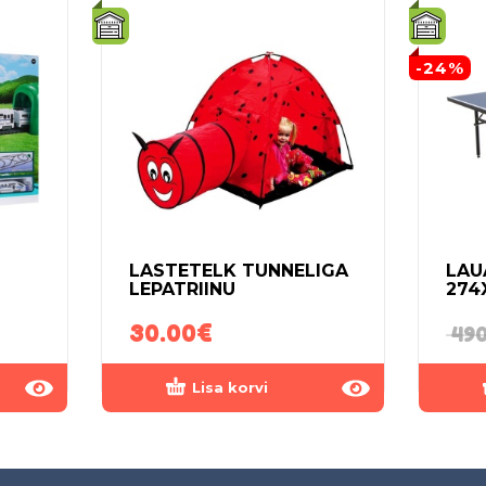
-24%
LASTETELK TUNNELIGA
LAU
LEPATRIINU
274
30.00
€
490
Lisa korvi