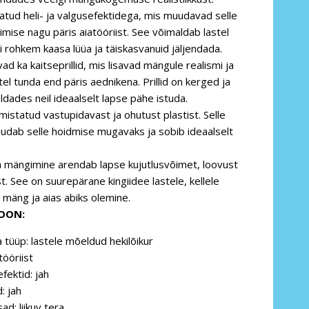
atud heli- ja valgusefektidega, mis muudavad selle
imise nagu päris aiatööriist. See võimaldab lastel
 rohkem kaasa lüüa ja täiskasvanuid jäljendada.
ad ka kaitseprillid, mis lisavad mängule realismi ja
el tunda end päris aednikena. Prillid on kerged ja
ades neil ideaalselt lapse pähe istuda.
istatud vastupidavast ja ohutust plastist. Selle
udab selle hoidmise mugavaks ja sobib ideaalselt
a mängimine arendab lapse kujutlusvõimet, loovust
st. See on suurepärane kingiidee lastele, kellele
 mäng ja aias abiks olemine.
IOON:
tüüp: lastele mõeldud hekilõikur
tööriist
fektid: jah
: jah
ad: liikuv tera