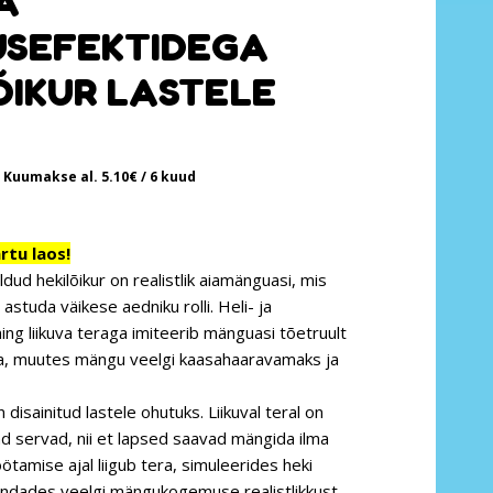
A
SEFEKTIDEGA
ÕIKUR LASTELE
Kuumakse al.
5.10
€
/ 6 kuud
tu laos!
dud hekilõikur on realistlik aiamänguasi, mis
astuda väikese aedniku rolli. Heli- ja
ing liikuva teraga imiteerib mänguasi tõetruult
sta, muutes mängu veelgi kaasahaaravamaks ja
disainitud lastele ohutuks. Liikuval teral on
d servad, nii et lapsed saavad mängida ilma
ötamise ajal liigub tera, simuleerides heki
ndades veelgi mängukogemuse realistlikkust.