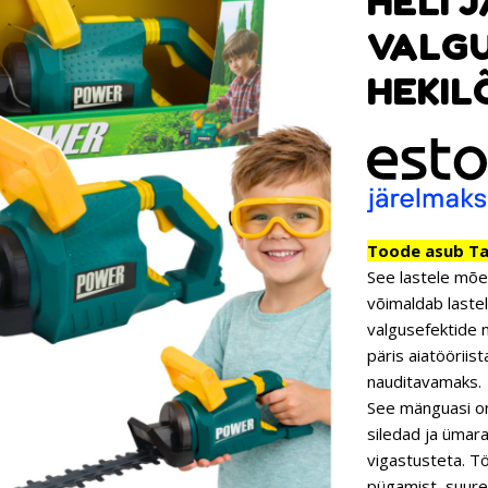
HELI J
VALGU
HEKIL
Toode asub Tar
See lastele mõel
võimaldab lastel 
valgusefektide n
päris aiatöörii
nauditavamaks.
See mänguasi on 
siledad ja ümara
vigastusteta. Tö
pügamist, suure