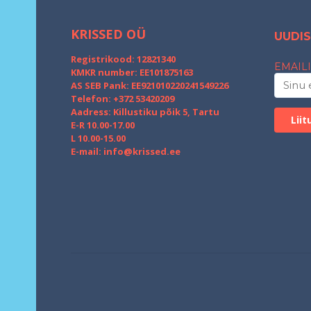
KRISSED OÜ
UUDIS
Registrikood: 12821340
EMAILI
KMKR number: EE101875163
AS SEB Pank: EE921010220241549226
Telefon: +372 53420209
Aadress: Killustiku põik 5, Tartu
E-R 10.00-17.00
L 10.00-15.00
E-mail:
info@krissed.ee