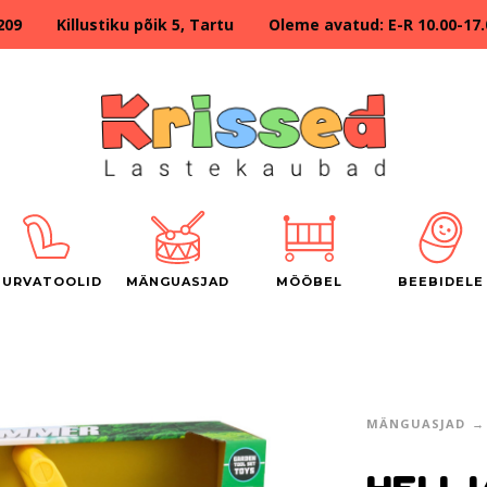
209 Killustiku põik 5, Tartu Oleme avatud: E-R 10.00-17.00
TURVATOOLID
MÄNGUASJAD
MÖÖBEL
BEEBIDELE
MÄNGUASJAD