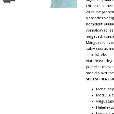
Lõikur on varust
välimuse ja toim
aiatöödes veelgi
Komplekti kuuluv
võimaldavad last
mugavad, võimald
Mänguasi on valm
sobiv suurus mu
laste kätele.
Aiatööriistadeg
ja käelist osavu
meeldib aktiivne
SPETSIFIKATS
Mänguasja 
Motiiv: Aia
Valgustuse
Heliefektid
Liikuvad os