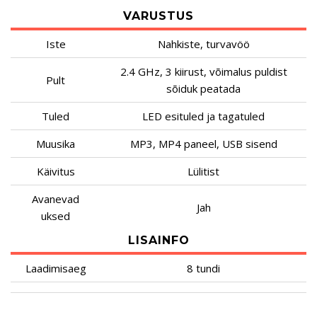
VARUSTUS
Iste
Nahkiste, turvavöö
2.4 GHz, 3 kiirust, võimalus puldist
Pult
sõiduk peatada
Tuled
LED esituled ja tagatuled
Muusika
MP3, MP4 paneel, USB sisend
Käivitus
Lülitist
Avanevad
Jah
uksed
LISAINFO
Laadimisaeg
8 tundi