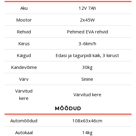
Aku
12V 7Ah
Mootor
2x45W
Rehvid
Pehmed EVA rehvid
Kiirus
3-6km/h
Käigud
Edasi ja tagurpidi käik, 3 kiirust
Kandevõime
30kg
Värv
Sinine
Värvitud
Värvitud kere
kere
MÕÕDUD
Automõõdud
108x63x46cm
Autokaal
14kg