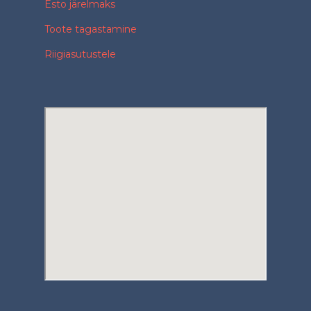
Esto järelmaks
Toote tagastamine
Riigiasutustele