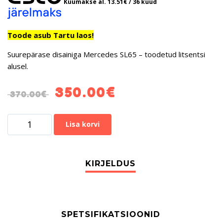
Kuumakse al.
13.51
€
/ 36 kuud
Toode asub Tartu laos!
Suurepärase disainiga Mercedes SL65 – toodetud litsentsi
alusel.
350.00
€
370.00
€
Lisa korvi
SPETSIFIKATSIOONID