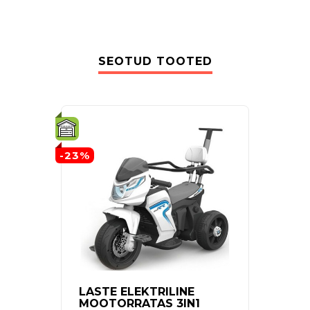
SEOTUD TOOTED
-23%
-9%
LASTE ELEKTRILINE
MERC
MOOTORRATAS 3IN1
CLAS