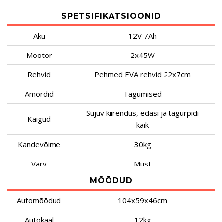
SPETSIFIKATSIOONID
Aku
12V 7Ah
Mootor
2x45W
Rehvid
Pehmed EVA rehvid 22x7cm
Amordid
Tagumised
Sujuv kiirendus, edasi ja tagurpidi
Käigud
käik
Kandevõime
30kg
Värv
Must
MÕÕDUD
Automõõdud
104x59x46cm
Autokaal
12kg