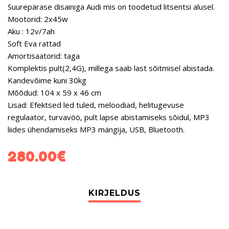
Suurepärase disainiga Audi mis on toodetud litsentsi alusel.
Mootorid: 2x45w
Aku : 12v/7ah
Soft Eva rattad
Amortisaatorid: taga
Komplektis pult(2,4G), millega saab last sõitmisel abistada.
Kandevõime kuni 30kg
Mõõdud: 104 x 59 x 46 cm
Lisad: Efektsed led tuled, meloodiad, helitugevuse
regulaator, turvavöö, pult lapse abistamiseks sõidul, MP3
liides ühendamiseks MP3 mängija, USB, Bluetooth.
280.00
€