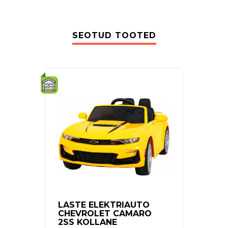
SEOTUD TOOTED
-12%
LASTE ELEKTRIAUTO
SUU
CHEVROLET CAMARO
BAG
2SS KOLLANE
24V