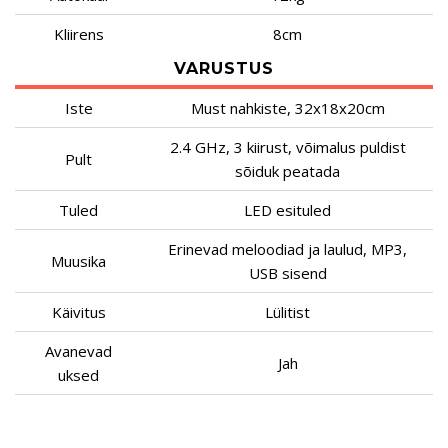
Kliirens
8cm
VARUSTUS
Iste
Must nahkiste, 32x18x20cm
2.4 GHz, 3 kiirust, võimalus puldist
Pult
sõiduk peatada
Tuled
LED esituled
Erinevad meloodiad ja laulud, MP3,
Muusika
USB sisend
Käivitus
Lülitist
Avanevad
Jah
uksed