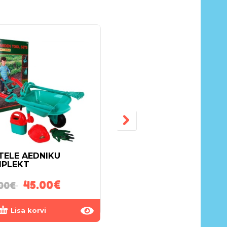
TELE AEDNIKU
LASTETELK TUNNELIG
PLEKT
LEPATRIINU
45.00
€
30.00
€
00
€
Lisa korvi
Lisa korvi