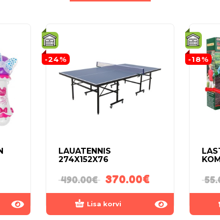
-24%
-18%
N
LAUATENNIS
LAS
274X152X76
KOM
370.00
€
490.00
€
55.
Lisa korvi