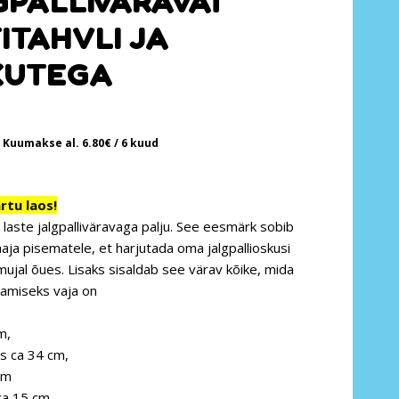
GPALLIVÄRAVAT
ITAHVLI JA
KUTEGA
Kuumakse al.
6.80
€
/ 6 kuud
tu laos!
laste jalgpalliväravaga palju. See eesmärk sobib
ja pisematele, et harjutada oma jalgpallioskusi
 mujal õues. Lisaks sisaldab see värav kõike, mida
amiseks vaja on
m,
s ca 34 cm,
cm
ca 15 cm.