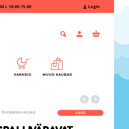
 L 10.00-15.00
Login
VANKRID
MUUD KAUBAD
ÕUEMÄNGUASJAD
LAOS