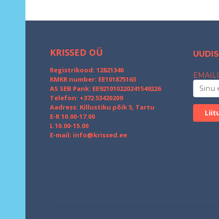
KRISSED OÜ
UUDIS
Registrikood: 12821340
EMAILI
KMKR number: EE101875163
AS SEB Pank: EE921010220241549226
Telefon: +372 53420209
Aadress: Killustiku põik 5, Tartu
E-R 10.00-17.00
L 10.00-15.00
E-mail:
info@krissed.ee