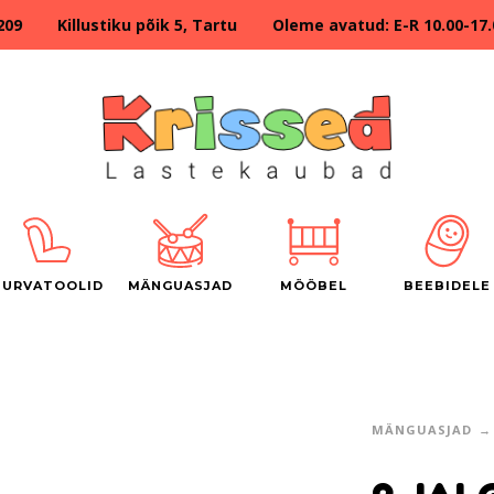
209 Killustiku põik 5, Tartu Oleme avatud: E-R 10.00-17.00
TURVATOOLID
MÄNGUASJAD
MÖÖBEL
BEEBIDELE
MÄNGUASJAD