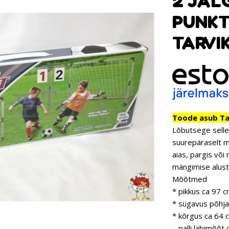
2 JAL
PUNKT
TARVI
Toode asub Tar
Lõbutsege selle 
suurepäraselt ma
aias, pargis või
mängimise alust
Mõõtmed
* pikkus ca 97 c
* sügavus põhja
* kõrgus ca 64 
– palli läbimõõt 