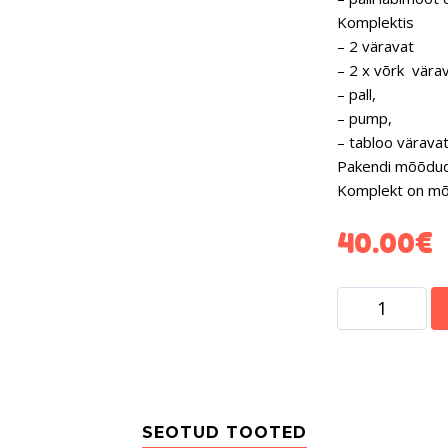
Komplektis
– 2 väravat
– 2 x võrk värav
– pall,
– pump,
– tabloo värava
Pakendi mõõdud
Komplekt on mõe
40.00
€
SEOTUD TOOTED